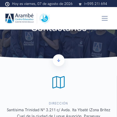
Hoy es viernes, 07 de agosto de 2026
(+595 21) 694
672
info@arambe.org.py
Contáctanos
DIRECCIÓN
Santísima Trinidad Nº 3.211 c/ Avda. Ita Ybaté (Zona Brítez
Cue) de la ciudad de Luque Asunción, Paraguay